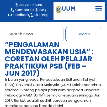
Service Hours
Contact Us
FAQ
Feedback
Sitemap
Search
“PENGALAMAN
MENDEWASAKAN USIA” :
CORETAN OLEH PELAJAR
PRAKTIKUM PSB (FEB –
JUN 2017)
5 bulan yang lepas, Perpustakaan Sultanah Bahiyah
(PSB), Universiti Utara Malaysia (UUM) telah menerima
seramai 5 orang pelajar praktikum daripada Universiti
Teknologi MARA (UiTM) bermula Februari sehingga Jun
2017. Berikut adalah sedikit coretan pengalaman
mereka sepanjang berada di sini.