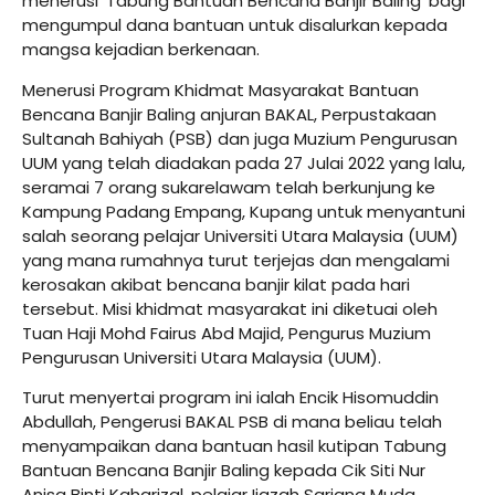
menerusi ‘Tabung Bantuan Bencana Banjir Baling’ bagi
mengumpul dana bantuan untuk disalurkan kepada
mangsa kejadian berkenaan.
Menerusi Program Khidmat Masyarakat Bantuan
Bencana Banjir Baling anjuran BAKAL, Perpustakaan
Sultanah Bahiyah (PSB) dan juga Muzium Pengurusan
UUM yang telah diadakan pada 27 Julai 2022 yang lalu,
seramai 7 orang sukarelawam telah berkunjung ke
Kampung Padang Empang, Kupang untuk menyantuni
salah seorang pelajar Universiti Utara Malaysia (UUM)
yang mana rumahnya turut terjejas dan mengalami
kerosakan akibat bencana banjir kilat pada hari
tersebut. Misi khidmat masyarakat ini diketuai oleh
Tuan Haji Mohd Fairus Abd Majid, Pengurus Muzium
Pengurusan Universiti Utara Malaysia (UUM).
Turut menyertai program ini ialah Encik Hisomuddin
Abdullah, Pengerusi BAKAL PSB di mana beliau telah
menyampaikan dana bantuan hasil kutipan Tabung
Bantuan Bencana Banjir Baling kepada Cik Siti Nur
Anisa Binti Kaharizal, pelajar Ijazah Sarjana Muda