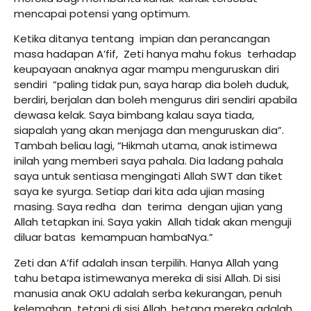
mencapai potensi yang optimum.
Ketika ditanya tentang impian dan perancangan
masa hadapan A’fif, Zeti hanya mahu fokus terhadap
keupayaan anaknya agar mampu menguruskan diri
sendiri “paling tidak pun, saya harap dia boleh duduk,
berdiri, berjalan dan boleh mengurus diri sendiri apabila
dewasa kelak. Saya bimbang kalau saya tiada,
siapalah yang akan menjaga dan menguruskan dia”.
Tambah beliau lagi, “Hikmah utama, anak istimewa
inilah yang memberi saya pahala. Dia ladang pahala
saya untuk sentiasa mengingati Allah SWT dan tiket
saya ke syurga. Setiap dari kita ada ujian masing
masing. Saya redha dan terima dengan ujian yang
Allah tetapkan ini. Saya yakin Allah tidak akan menguji
diluar batas kemampuan hambaNya.”
Zeti dan A’fif adalah insan terpilih. Hanya Allah yang
tahu betapa istimewanya mereka di sisi Allah. Di sisi
manusia anak OKU adalah serba kekurangan, penuh
kelemahan tetapi di sisi Allah, betapa mereka adalah