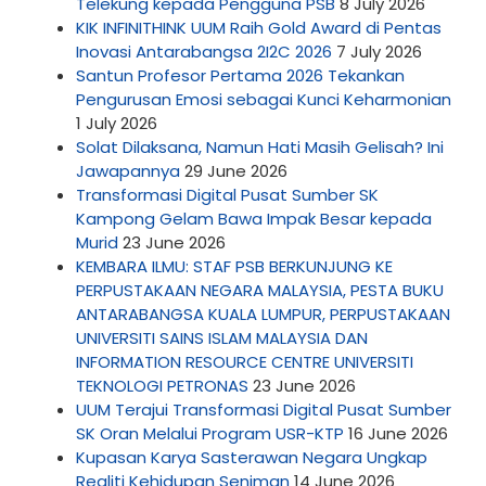
Telekung kepada Pengguna PSB
8 July 2026
KIK INFINITHINK UUM Raih Gold Award di Pentas
Inovasi Antarabangsa 2I2C 2026
7 July 2026
Santun Profesor Pertama 2026 Tekankan
Pengurusan Emosi sebagai Kunci Keharmonian
1 July 2026
Solat Dilaksana, Namun Hati Masih Gelisah? Ini
Jawapannya
29 June 2026
Transformasi Digital Pusat Sumber SK
Kampong Gelam Bawa Impak Besar kepada
Murid
23 June 2026
KEMBARA ILMU: STAF PSB BERKUNJUNG KE
PERPUSTAKAAN NEGARA MALAYSIA, PESTA BUKU
ANTARABANGSA KUALA LUMPUR, PERPUSTAKAAN
UNIVERSITI SAINS ISLAM MALAYSIA DAN
INFORMATION RESOURCE CENTRE UNIVERSITI
TEKNOLOGI PETRONAS
23 June 2026
UUM Terajui Transformasi Digital Pusat Sumber
SK Oran Melalui Program USR-KTP
16 June 2026
Kupasan Karya Sasterawan Negara Ungkap
Realiti Kehidupan Seniman
14 June 2026