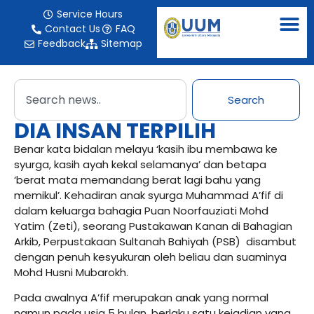
Service Hours
Contact Us
FAQ
Feedback
Sitemap
Search
DIA INSAN TERPILIH
Benar kata bidalan melayu ‘kasih ibu membawa ke
syurga, kasih ayah kekal selamanya’ dan betapa
‘berat mata memandang berat lagi bahu yang
memikul’. Kehadiran anak syurga Muhammad A’fif di
dalam keluarga bahagia Puan Noorfauziati Mohd
Yatim (Zeti), seorang Pustakawan Kanan di Bahagian
Arkib, Perpustakaan Sultanah Bahiyah (PSB) disambut
dengan penuh kesyukuran oleh beliau dan suaminya
Mohd Husni Mubarokh.
Pada awalnya A’fif merupakan anak yang normal
namun pada usia 5 bulan, berlaku satu kejadian yang