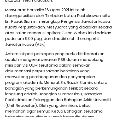
Bil.2/2021 telah diadakan.
Mesyuarat bertarikh 16 Ogos 2021 ini telah
dipengerusikan oleh Timbalan Ketua Pustakawan iaitu
En. Razak Siamin merangkap Pengerusi Jawatankuasa
Kualiti Perpustakaan. Mesyuarat yang diadakan secara
atas talian menerusi aplikasi Cisco Webex ini diadakan
pada jam 9.00 pagi dan dihadiri oleh 11 orang Ahli
Jawatankuasa (AJK).
Antara intipati persiapan yang perlu dititikberatkan
adalah mengenai peranan PSB dalam mendokong
misi dan visi UUM terutama dalam semakan
dokumentasi perpustakaan berkaitan yang
menyokong pembangunan dan penyampaian
program akademik. Menurut En. Razak Siamin, antara
bahagian yang berkemungkinan terlibat secara
langsung adalah Bahagian Sumber Ilmu, Bahagian
Perkhidmatan Pelanggan dan Bahagian Arkib Universiti
(Unit Repositori). Oleh yang demikian, beliau
memohon agar semua Ketua Bahagian terutama
bahagian yang disebut untuk bersedia dalam