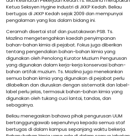
dan Kesihatan Pekerjaan Kedah.Ts. Mazlina merupakan
Ketua Seksyen Hygine Industri di JKKP Kedah. Beliau
bertugas di JKKP Kedah sejak 2009 dan mempunyai
pengalaman yang lias dalam bidang ini.
Ceramah disertai staf dan pustakawan PSB. Ts.
Mazlina mengetengahkan kaedah penyimpanan
bahan-bahan kimia di pejabat. Fokus juga diberikan
tentang pengendalian bahan-bahan kimia yang
digunakan oleh Penolong Kurator Muzium Pengurusan
yang digunakan dalam kerja-kerja konservasi bahan-
bahan artifak muzium. Ts. Mazlina juga menekankan
semua bahan kimia yang digunakan di pejabat perlu
dilabelkan dan diuruskan dengan sistematik dan label-
label perlu jelas, termasuk bahan-bahan kimia yang
digunakan oleh tukang cuci lantai, tandas, dan
sebagainya.
Beliau menegaskan bahawa pihak pengurusan UUM
bertanggungjawab sepenuhnya kepada semua staf
bertugas di dalam kampus sepanjang waktu bekerja.
Bahan-bahan kimia yang ada di dalam semua jabatan