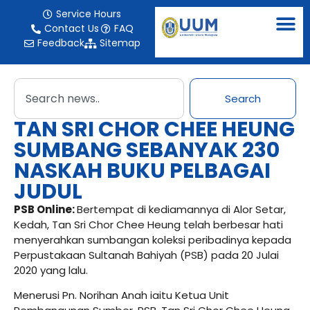
Service Hours
Contact Us
FAQ
Feedback
Sitemap
Search
TAN SRI CHOR CHEE HEUNG
SUMBANG SEBANYAK 230
NASKAH BUKU PELBAGAI
JUDUL
PSB Online:
Bertempat di kediamannya di Alor Setar,
Kedah, Tan Sri Chor Chee Heung telah berbesar hati
menyerahkan sumbangan koleksi peribadinya kepada
Perpustakaan Sultanah Bahiyah (PSB) pada 20 Julai
2020 yang lalu.
Menerusi Pn. Norihan Anah iaitu Ketua Unit