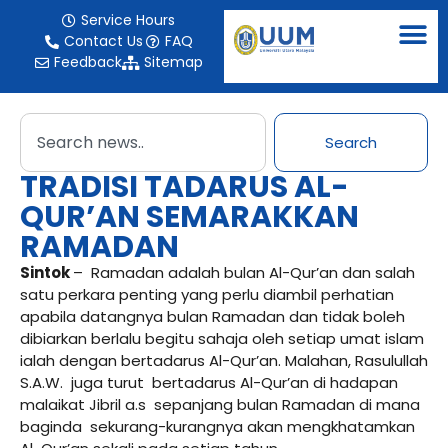
Service Hours
Contact Us
FAQ
Feedback
Sitemap
Search
TRADISI TADARUS AL-
QUR’AN SEMARAKKAN
RAMADAN
Sintok
– Ramadan adalah bulan Al-Qur’an dan salah
satu perkara penting yang perlu diambil perhatian
apabila datangnya bulan Ramadan dan tidak boleh
dibiarkan berlalu begitu sahaja oleh setiap umat islam
ialah dengan bertadarus Al-Qur’an. Malahan, Rasulullah
S.A.W. juga turut bertadarus Al-Qur’an di hadapan
malaikat Jibril a.s sepanjang bulan Ramadan di mana
baginda sekurang-kurangnya akan mengkhatamkan