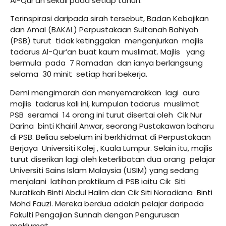
Al-Qur’an sekali pada setiap tahun.
Terinspirasi daripada sirah tersebut, Badan Kebajikan
dan Amal (BAKAL) Perpustakaan Sultanah Bahiyah
(PSB) turut tidak ketinggalan menganjurkan majlis
tadarus Al-Qur’an buat kaum muslimat. Majlis yang
bermula pada 7 Ramadan dan ianya berlangsung
selama 30 minit setiap hari bekerja.
Demi mengimarah dan menyemarakkan lagi aura
majlis tadarus kali ini, kumpulan tadarus muslimat
PSB seramai 14 orang ini turut disertai oleh Cik Nur
Darina binti Khairil Anwar, seorang Pustakawan baharu
di PSB. Beliau sebelum ini berkhidmat di Perpustakaan
Berjaya Universiti Kolej , Kuala Lumpur. Selain itu, majlis
turut diserikan lagi oleh keterlibatan dua orang pelajar
Universiti Sains Islam Malaysia (USIM) yang sedang
menjalani latihan praktikum di PSB iaitu Cik Siti
Nuratikah Binti Abdul Halim dan Cik Siti Noradiana Binti
Mohd Fauzi. Mereka berdua adalah pelajar daripada
Fakulti Pengajian Sunnah dengan Pengurusan
maklumat.